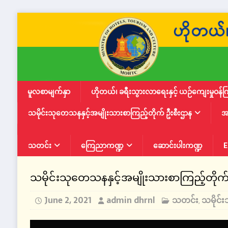
မူလစာမျက်နှာ
ဟိုတယ်၊ ခရီးသွားလာရေးနှင့် ယဉ်ကျေးမှုဝန်က
သမိုင်းသုတေသနနှင့်အမျိုးသားစာကြည့်တိုက် ဦးစီးဌာန
အ
သတင်း
ကြေညာကဏ္ဍ
ဆောင်းပါးကဏ္ဍ
E
သမိုင်းသုတေသနနှင့်အမျိုးသားစာကြည့်တိုက်
June 2, 2021
admin dhrnl
သတင်း
သမိုင်း
,