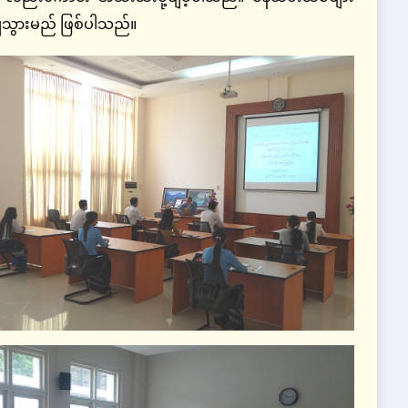
ချသွားမည် ဖြစ်ပါသည်။