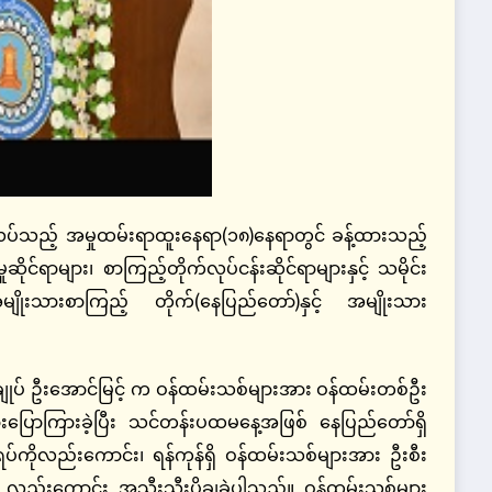
်လပ်သည့် အမှုထမ်းရာထူးနေရာ(၁၈)နေရာတွင် ခန့်ထားသည့်
ဆိုင်ရာများ၊ စာကြည့်တိုက်လုပ်ငန်းဆိုင်ရာများနှင့် သမိုင်း
ျိုးသားစာကြည့် တိုက်(နေပြည်တော်)နှင့် အမျိုးသား
ျုပ် ဦးအောင်မြင့် က ဝန်ထမ်းသစ်များအား ဝန်ထမ်းတစ်ဦး
ားပြောကြားခဲ့ပြီး သင်တန်းပထမနေ့အဖြစ် နေပြည်တော်ရှိ
ရပ်ကိုလည်းကောင်း၊ ရန်ကုန်ရှိ ဝန်ထမ်းသစ်များအား ဦးစီး
ကို လည်းကောင်း အသီးသီးပို့ချခဲ့ပါသည်။ ဝန်ထမ်းသစ်များ