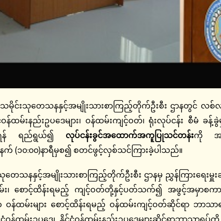
 သမိုင်းသုတေသနနှင့်အမျိုးသားစာကြည့်တိုက်ဦးစီး ဌာနတွင် လစ
ဝန်ထမ်းနည်းဥပဒေများ၊ ဝန်ထမ်းကျင့်ဝတ်၊ ရုံးလုပ်ငန်း စီမံ ခန့်ခွဲမှု
်စေရန် ရည်ရွယ်၍
လုပ်ငန်းခွင်အထောက်အကူပြုသင်တန်း
ကို အမ
ံနက် (၁၀:၀၀)နာရီမှစ၍ စတင်ဖွင့်လှစ်သင်ကြားခဲ့ပါသည်။
နနှင့်အမျိုးသားစာကြည့်တိုက်ဦးစီး ဌာနမှ ညွှန်ကြားရေးမှူးခ
်း၊ စောင့်ထိန်းရမည့် ကျင့်ဝတ်တို့နှင့်ပတ်သက်၍ အဖွင့်အမှာစက
 က ဝန်ထမ်းများ စောင့်ထိန်းရမည့် ဝန်ထမ်းကျင့်ဝတ်ဆိုင်ရာ ဘာသာ
်ငံ့ဝန်ထမ်းဥပဒေ၊ နိုင်ငံ့ဝန်ထမ်းနည်းဥပဒေများဆိုင်ရာဘာသာရပ်