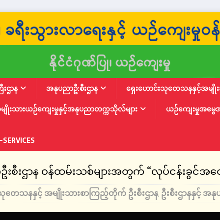
ြီးဌာန
အနုပညာဦ:စီးဌာန
ရှေးဟောင်းသုတေသနနှင့်အမျိုးသ
မျိုးသားယဉ်ကျေးမှုနှင့်အနုပညာတက္ကသိုလ်များ
ယဉ်ကျေးမှုအမွေ
-SERVICES
ဦးစီးဌာန ဝန်ထမ်းသစ်များအတွက် “လုပ်ငန်းခွင်အထေ
သုတေသနနှင့် အမျိုးသားစာကြည့်တိုက် ဦးစီးဌာန
ဦးစီးဌာနနှင့် 
,