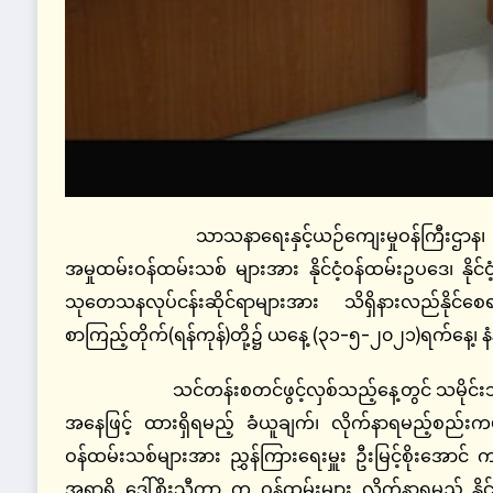
သာသနာရေးနှင့်ယဉ်ကျေးမှုဝန်ကြီးဌာန၊
အမှုထမ်းဝန်ထမ်းသစ် များအား နိုင်ငံ့ဝန်ထမ်းဥပဒေ၊ နိုင်ငံ့
သုတေသနလုပ်ငန်းဆိုင်ရာများအား သိရှိနားလည်နိုင
စာကြည့်တိုက်(ရန်ကုန်)တို့၌ ယနေ့ (၃၁-၅-၂၀၂၁)ရက်နေ့၊ န
သင်တန်းစတင်ဖွင့်လှစ်သည့်နေ့တွင် သမိုင်းသုတေသ
အနေဖြင့် ထားရှိရမည့် ခံယူချက်၊ လိုက်နာရမည့်စည်းကမ
ဝန်ထမ်းသစ်များအား ညွှန်ကြားရေးမှူး ဦးမြင့်စိုးအောင်
အရာရှိ ဒေါ်စိုးသီတာ က ဝန်ထမ်းများ လိုက်နာရမည့် နိုင