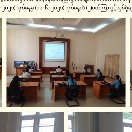
-၂၀၂၁) ရက်နေ့မှ (၁၁-၆-၂၀၂၁) ရက်နေ့ထိ (၂)ပတ်ကြာ ဖွင့်လှစ်ပို့