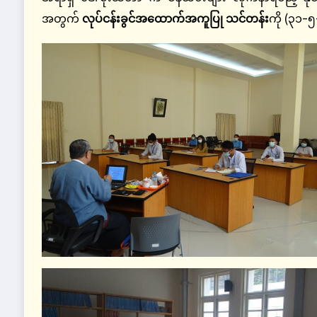
အတွက်
လုပ်ငန်းခွင်အထောက်အကူပြု သင်တန်း
ကို (၃၁-၅