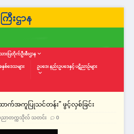
ားပြတိုက်ဦးစီးဌာန
အနှစ်ဒေသများ
ဥပဒေ၊ နည်းဥပဒေနှင့် ပဋိညာဉ်များ
ာက်အကူပြုသင်တန်း” ဖွင့်လှစ်ခြင်း
အနုပညာတက္ကသိုလ် သတင်း
0