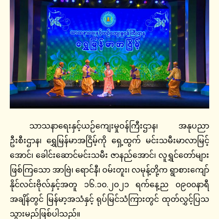
သာသနာရေးနှင့်ယဉ်ကျေးမှုဝန်ကြီးဌာန၊ အနုပညာ
ဦးစီးဌာန၊ ရွှေမြန်မာအငြိမ့်ကို ရှေ့ထွက် မင်းသမီးမာလာမြင့်
အောင်၊ ခေါင်းဆောင်မင်းသမီး ဇာနည်အောင်၊ လူရွှင်တော်များ
ဖြစ်ကြသော အာဗြဲ၊ ရောင်နီ၊ ဝမ်းတူး၊ လမုန့်တို့က ရွာစားကျော်
နိုင်လင်းဗိုလ်နှင့်အတူ ၁၆.၁၀.၂၀၂၁ ရက်နေ့ည ၀၉၀၀နာရီ
အချိန်တွင် မြန်မာ့အသံနှင့် ရုပ်မြင်သံကြားတွင် ထုတ်လွှင့်ပြသ
သွားမည်ဖြစ်ပါသည်။