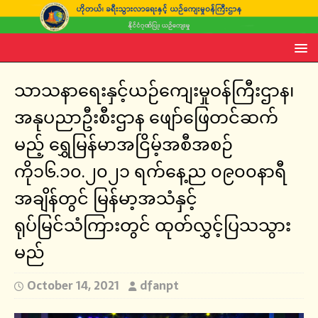
သာသနာရေးနှင့်ယဉ်ကျေးမှုဝန်ကြီးဌာန၊
အနုပညာဦးစီးဌာန ဖျော်ဖြေတင်ဆက်
မည့် ရွှေမြန်မာအငြိမ့်အစီအစဉ်
ကို၁၆.၁၀.၂၀၂၁ ရက်နေ့ည ၀၉၀၀နာရီ
အချိန်တွင် မြန်မာ့အသံနှင့်
ရုပ်မြင်သံကြားတွင် ထုတ်လွှင့်ပြသသွား
မည်
October 14, 2021
dfanpt