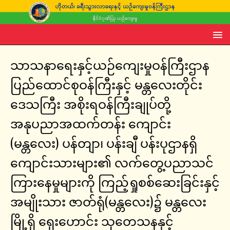
သာသနာရေးနှင့်ယဉ်ကျေးမှုဝန်ကြီးဌာန
ပြည်ထောင်စုဝန်ကြီးနှင့် မန္တလေးတိုင်း
ဒေသကြီး အစိုးရဝန်ကြီးချုပ်တို့
အနုပညာအထက်တန်း ကျောင်း
(မန္တလေး) ပန်တျာ၊ ပန်းချီ ပန်းပုဌာနရှိ
ကျောင်းသားများ၏ လက်တွေ့ပညာသင်
ကြားနေမှုများကို ကြည့်ရှုစစ်ဆေးခြင်းနှင့်
အမျိုးသား ဇာတ်ရုံ(မန္တလေး)၌ မန္တလေး
မြို့ရှိ ရှေးဟောင်း သုတေသနနှင့်