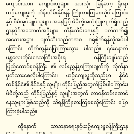
ကျောင်းသား၊ ကျောင်းသူများ အားလုံး မြန်မာ ့ရိုးရာ
ယဉ်ကျေးမှုကို ထိန်းသိမ်းနိုင်ရန် ကြိုးစားကြစေလိုပါကြောင်း
နှင့် စီမံအုပ်ချုပ်သူများ အနေဖြင့် မိမိတို့အသုံးပြုလျက်ရှိသည့်
ဌာနပိုင်အဆောက်အဦများ ထိန်းသိမ်းရေးနှင့် ပတ်သက်၍
အသေးအမွှား ပျက်ဆီးသည်ကအစ ဂရုစိုက်ရန်လိုအပ်ပါ
ကြောင်း တိုက်တွန်းပြောကြားသွား ပါသည်။ ၎င်းနောက်
မန္တလေးတိုင်းဒေသကြီးအစိုးရ ဝန်ကြီးချုပ်သည်
ပြည်ထောင်စုဝန်ကြီး ၏ လမ်းညွှန်မှာကြားချက်ကို လိုက်နာ
မှတ်သားစေလိုပါကြောင်း၊ ယဉ်ကျေးမှုဆိုသည်မှာ နိုင်ငံ
တစ်နိုင်ငံ၏ နိုင်ငံနှင့် လူမျိုး၊ တိုင်းပြည်အတွက်ဖြစ်ပါကြောင်း၊
မိမိတို့သည် တိုင်းပြည်နှင့် လူမျိုးအတွက် တာဝန်ထမ်းဆောင်
နေသူများဖြစ်သည်ကို သိရန်ကြိုးစားကြစေလိုကြောင်း ပြော
ကြားခဲ့ပါသည်။
ထို့နောက် သာသနာရေးနှင့်ယဉ်ကျေးမှုဝန်ကြီးဌာန