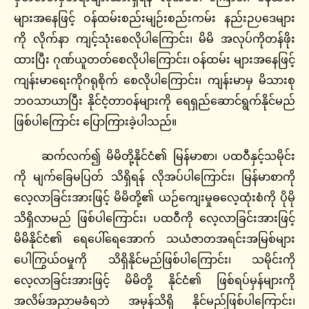
များအနေဖြင့် ဝန်ထမ်းစည်းမျဉ်းစည်းကမ်း နည်းဉပဒေများ
ကို လိုက်နာ ကျင့်သုံးစေလိုပါကြောင်း၊ မိမိ အလုပ်ကိုတန်ဖိုး
ထားပြီး ဂုဏ်ယူတတ်စေလိုပါကြောင်း၊ ဝန်ထမ်း များအနေဖြင့်
ကျန်းမာရေးကိုဂရုစိုက် စေလိုပါကြောင်း၊ ကျန်းမာမှ မိသားစု
ဘဝသာယာပြီး နိုင်ငံ့တာဝန်များကို ရေရှည်ဆောင်ရွက်နိုင်မည်
ဖြစ်ပါကြောင်း ပြောကြားခဲ့ပါသည်။
ဆက်လက်၍ မိမိတို့နိုင်ငံ၏ မြန်မာစာ၊ ပထဝီနှင့်သမိုင်း
ကို မျက်ခြေမပြတ် သိရှိရန် လိုအပ်ပါကြောင်း၊ မြန်မာစာကို
လေ့လာခြင်းအားဖြင့် မိမိတို့၏ ယဉ်ကျေးမှုဓလေ့ထုံးစံကို ပိုမို
သိရှိလာမည် ဖြစ်ပါကြောင်း၊ ပထဝီကို လေ့လာခြင်းအားဖြင့်
မိမိနိုင်ငံ၏ ရေပေါ်ရေအောက် သယံဇာတအရင်းအမြစ်များ
ပေါကြွယ်ဝမှုကို သိရှိနိုင်မည်ဖြစ်ပါကြောင်း၊ သမိုင်းကို
လေ့လာခြင်းအားဖြင့် မိမိတို့ နိုင်ငံ၏ ဖြစ်ရပ်မှန်များကို
အလိမ်အညာမခံရဘဲ အမှန်သိရှိ နိုင်မည်ဖြစ်ပါကြောင်း၊