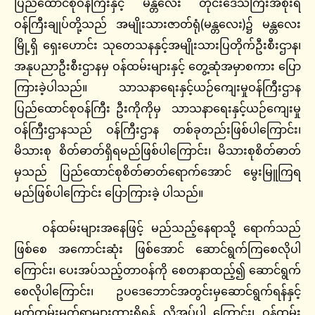
ပြည်ထောင်စုဝန်ကြီးနှင့် မန္တလေး တိုင်းဒေသကြီးအစိုးရ
ဝန်ကြီးချုပ်တို့သည် အမျိုးသားဇာတ်ရုံ(မန္တလေး)၌ မန္တလေး
မြို့ရှိ ရှေးဟောင်း သုတေသနနှင့်အမျိုးသားပြတိုက်ဦးစီးဌာန၊
အနုပညာဦးစီးဌာနမှ ဝန်ထမ်းများနှင့် တွေ့ဆုံအမှာစကား ပြော
ကြားခဲ့ပါသည်။ သာသနာရေးနှင့်ယဉ်ကျေးမှုဝန်ကြီးဌာန
ပြည်ထောင်စုဝန်ကြီး ဦးကိုကိုမှ သာသနာရေးနှင့်ယဉ်ကျေးမှု
ဝန်ကြီးဌာနသည် ဝန်ကြီးဌာန တစ်ခုတည်းဖြစ်ပါကြောင်း၊
မိသားစု စိတ်ဓာတ်ရှိရမည်ဖြစ်ပါကြောင်း၊ မိသားစုစိတ်ဓာတ်
မှသည် ပြည်ထောင်စုစိတ်ဓာတ်ရောက်အောင် မွေးမြူကြရ
မည်ဖြစ်ပါကြောင်း ပြောကြားခဲ့ ပါသည်။
ဝန်ထမ်းများအနေဖြင့် မည်သည့်နေရာသို့ ရောက်သည်
ဖြစ်စေ အကောင်းဆုံး ဖြစ်အောင် ဆောင်ရွက်ကြစေလိုပါ
ကြောင်း၊ ပေးအပ်သည့်တာဝန်ကို စေတနာထည့်၍ ဆောင်ရွက်
စေလိုပါကြောင်း၊ ဥပဒေဘောင်အတွင်းမှဆောင်ရွက်ရန်နှင့်
မှတ်တမ်းမှတ်ရာများထားရှိရန် လိုအပ်ပါ ကြောင်း၊ ဝန်ထမ်း