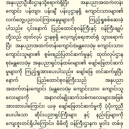
အနုပညာဦးစီးဌာနသို့ရောက်ရှိပြီး အနုပညာအထက်တန်း
ကျောင်း ပန်တျာ၊ ပန်းချီ ပန်းပုဌာနရှိ ကျောင်းသားများ၏
လက်တွေ့ပညာသင်ကြားနေမှုများကို ကြည့်ရှုစစ်ဆေးခဲ့
ပါသည်။ ၎င်းနောက် ပြည်ထောင်စုဝန်ကြီးနှင့် ဝန်ကြီးချုပ်
တို့သည် ထုတ်လုပ် ဌာနစုရှိ လေ့ကျင့်ရေးဇာတ်ရုံ သွားရောက်
ပြီး အနုပညာအထက်တန်းကျောင်း(မန္တလေး)မှ ကျောင်းသား၊
ကျောင်းသူများ၏ စွမ်းရည်ပြတင်ဆက်မှုနှင့် ထုတ်လုပ်ဌာန
စု(မန္တလေး)မှ အနုပညာရှင်ဝန်ထမ်းများ၏ ဖျော်ဖြေတင်ဆက်
မှုများကို ကြည့်ရှုအားပေးပါသည်။ ဖျော်ဖြေ တင်ဆက်မှုပြီး
နောက် ပြည်ထောင်စုဝန်ကြီးသည် အနုပညာ
အထက်တန်းကျောင်း (မန္တလေး)မှ ကျောင်းသား၊ ကျောင်းသူ
လေးများကို အနာဂတ်မျိုးဆက်သစ်ကလေးများအဖြစ်
အားထားပါကြောင်း၊ ယခု ဖျော်ဖြေတင်ဆက်မှုကို ပံ့ပိုးကူညီ
ပေးပါသော ဆိုင်းပညာရှင်ကြီးများ နှင့် နည်းပြများကို
ကျေးဇူးတင်ရှိပါကြောင်း၊ မိမိတို့ ဝန်ကြီးဌာနက မူဝါဒ တစ်ခု