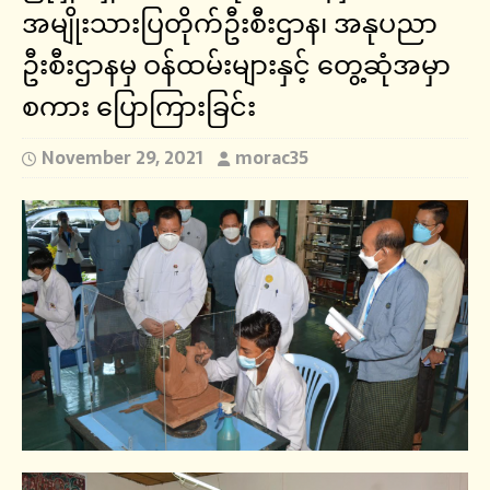
အမျိုးသားပြတိုက်ဦးစီးဌာန၊ အနုပညာ
ဦးစီးဌာနမှ ဝန်ထမ်းများနှင့် တွေ့ဆုံအမှာ
စကား ပြောကြားခြင်း
November 29, 2021
morac35