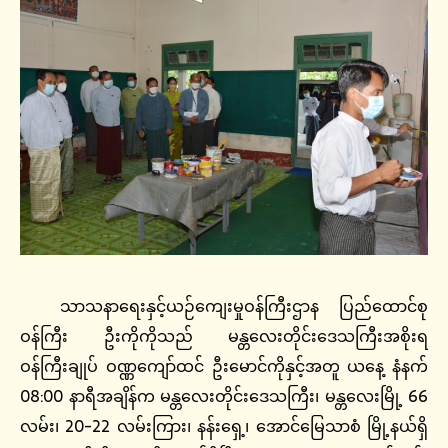
သာသနာရေးနှင့်ယဉ်ကျေးမှုဝန်ကြီးဌာန ပြည်ထောင်စု
ဝန်ကြီး ဦးကိုကိုသည် မန္တလေးတိုင်းဒေသကြီးအစိုးရ
ဝန်ကြီးချုပ် ဝဏ္ဏကျော်ထင် ဦးမောင်ကိုနှင့်အတူ ယနေ့ နံနက်
08:00 နာရီအချိန်က မန္တလေးတိုင်းဒေသကြီး၊ မန္တလေးမြို့ 66
လမ်း၊ 20-22 လမ်းကြား၊ နန်းရှေ့၊ အောင်မြေသာစံ မြို့နယ်ရှိ