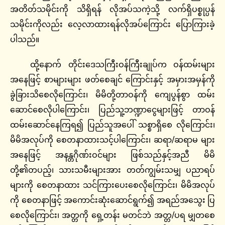
အတိတ်သမိုင်းကို သိရှိရန် လိုအပ်သကဲ့သို့ လက်ရှိပစ္စုပ္ပန်
သမိုင်းကိုလည်း လေ့လာထားရန်လိုအပ်ကြောင်း ပြောကြားခဲ့
ပါသည်။
ထို့နောက် တိုင်းဒေသကြီးဝန်ကြီးချုပ်က ဝန်ထမ်းများ
အနေဖြင့် စာများများ ဖတ်စေချင် ကြောင်းနှင့် အမှားအမှန်ကို
ခွဲခြားသိစေလိုကြောင်း၊ မိမိတို့တာဝန်ကို ကျေပွန်စွာ ထမ်း
ဆောင်စေလိုပါကြောင်း၊ ပြည်သူ့ဘဏ္ဍာငွေများဖြင့် တာဝန်
ထမ်းဆောင်နေကြရ၍ ပြည်သူအပေါ် သစ္စာရှိစေ လိုကြောင်း၊
မိမိအလုပ်ကို စေတနာထားသင့်ပါကြောင်း၊ ဆရာ/ဆရာမ များ
အနေဖြင့် အနန္တဂိုဏ်းဝင်များ ဖြစ်သည်နှင့်အညီ မိမိ
တို့၏တပည့်၊ သားသမီးများအား တတ်ကျွမ်းသမျှ ပညာရပ်
များကို စေတနာထား သင်ကြားပေးစေလိုကြောင်း၊ မိမိအလုပ်
ကို စေတနာဖြင့် အကောင်းဆုံးဆောင်ရွက်၍ အရည်အသွေး ပြ
စေလိုကြောင်း၊ အတ္တကို ရှေ့တန်း မတင်ဘဲ အတ္တ/ပရ မျှတစေ