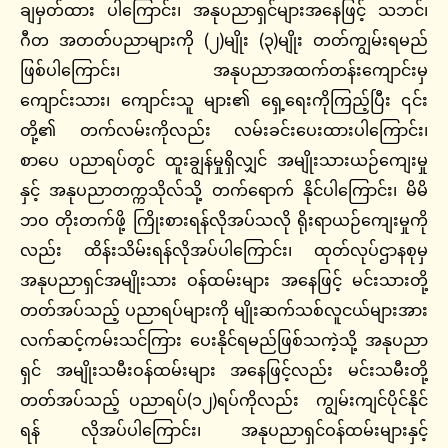
ချမှတ်ထား ပါကြောင်း၊ အနုပညာရှင်များအနေဖြင့် သဘင်၊
ဂီတ အတတ်ပညာများကို (၂)မျိုး (၃)မျိုး တတ်ကျွမ်းရမည်
ဖြစ်ပါကြောင်း၊ အနုပညာအထက်တန်းကျောင်းမှ
ကျောင်းသား၊ ကျောင်းသူ များ၏ ရှေ့ရေးကိုကြည့်ပြီး ၎င်း
တို့၏ တက်လမ်းကိုလည်း လမ်းခင်းပေးထားပါကြောင်း၊
စာပေ ပညာရပ်တွင် ထူးချွန်မှုရှိလျှင် အမျိုးသားယဉ်ကျေးမှု
နှင့် အနုပညာတက္ကသိုလ်သို့ တက်ရောက် နိုင်ပါကြောင်း၊ မိမိ
ဘဝ တိုးတက်ဖို့ ကြိုးစားရန်လိုအပ်သလို ရိုးရာယဉ်ကျေးမှုကို
လည်း ထိန်းသိမ်းရန်လိုအပ်ပါကြောင်း၊ ထုတ်လုပ်ဌာနစုမှ
အနုပညာရှင်အမျိုးသား ဝန်ထမ်းများ အနေဖြင့် မင်းသားတို့
တတ်အပ်သည့် ပညာရပ်များကို မျိုးဆက်သစ်လူငယ်များအား
လက်ဆင့်ကမ်းသင်ကြား ပေးနိုင်ရမည်ဖြစ်သကဲ့သို့ အနုပညာ
ရှင် အမျိုးသမီးဝန်ထမ်းများ အနေဖြင့်လည်း မင်းသမီးတို့
တတ်အပ်သည့် ပညာရပ်(၁၂)ရပ်ကိုလည်း ကျွမ်းကျင်ပိုင်နိုင်
ရန် လိုအပ်ပါကြောင်း၊ အနုပညာရှင်ဝန်ထမ်းများနှင့်