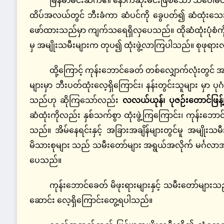
ထိပ်အလယ်တွင် ဘီးခံကာ ဆံပင်ကို ခွေပတ်၍ ဆံထုံးသေးသေး 
ဖော်ထားသည်မှာ ကျက်သရေရှိလှပေသည်။ ထိုဆံထုံးပုံစံက
မှ အမျိုးသမီးများက တုပ၍ ထုံးဖွဲ့လာကြပါသည်။ စုဖုရားလတ်
ထို့ကြောင့် ကုန်းဘောင်ခေတ် တစ်လျှောက်လုံးတွင် 
များမှာ ဘီးပတ်ထုံးလေ့ရှိကြောင်း၊ နန်းတွင်းသူများ မှာ ပု
သည်ဟု ဆိုကြသော်လည်း
လလယ်ယုန်၊ ပုဇဉ်းတောင်ဖြန့်၊ 
ဆံထုံးကိုလည်း နှစ်သက်စွာ ထုံးဖွဲ့ကြကြောင်း၊ ကုန်းဘ
သည်။ အိမ်နေရင်းနှင့် အခြားအချိန်များတွင်မူ အမျိုးသမီး
မိသားစုများ သည် သမီးတော်များ အရွယ်အလိုက် မင်္ဂလာအခမ
ပေသည်။
ကုန်းဘောင်ခေတ် မိဖုးရားများနှင့် သမီးတော်မျာ
ဆောင်း လေ့ရှိကြောင်း‌တွေ့ရပါသည်။