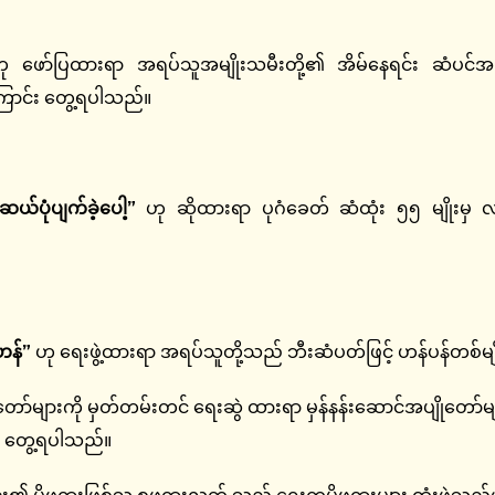
 ဖော်ပြထားရာ အရပ်သူအမျိုးသမီးတို့၏ အိမ်နေရင်း ဆံပင်အပြင
ောင်း တွေ့ရပါသည်။
ပုံပျက်ခဲ့ပေါ့”
ဟု ဆိုထားရာ ပုဂံခေတ် ဆံထုံး ၅၅ မျိုးမှ
းဟန်”
ဟု ရေးဖွဲ့ထားရာ အရပ်သူတို့သည် ဘီးဆံပတ်ဖြင့် ဟန်ပန်တစ်မျိ
ုတော်များကို မှတ်တမ်းတင် ရေးဆွဲ ထားရာ မှန်နန်းဆောင်အပျိုတော်မ
ာင်း တွေ့ရပါသည်။
ိဖုရားဖြစ်သူ စုဖုရားလတ် သည် ရှေးကမိဖုရားများ ထုံးဖွဲ့သည့်ဟန် ယ