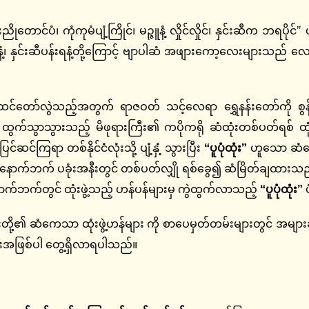
င်ပံ၊ ကုံကုမံပျံ့ကြိုင်၊ မဉ္ဇူနံ့ လှိုင်လှိုင်၊ နှင်းဆီက ဘရပိုင
ရနံ့၊ နှင်းဆီပန်းရနံ့တို့ကြောင့် ဗျာပါဆံ အဖျားကော့လေးများသည် လေတ
်တော်လွဲသည့်အတွက် ရာဇဝတ် သင့်လေရာ ရွှေနန်းတော်ကို စွန့်ခ
ထွက်သွာသွားသည့် မိဖုရားကြီး၏ ကပိုကရို ဆံထုံးတစ်ပတ်ရစ် ထုံးဖ
်ဆင်ကြရာ တစ်နိုင်ငံလုံးသို့ ပျံ့နှံ့ သွားပြီး
“ပူပုံထုံး”
ဟူသော ဆံကေ
ာက်ဘက် ပခုံးအနီးတွင် တစ်ပတ်လျှို ရစ်ခွေ၍ ဆံမြိတ်ချထားသည့် ကပိ
ဘက်တွင် ထုံးဖွဲ့သည့် ဟန်ပန်များမှ ကွဲထွက်လာသည့်
“ပူပုံထုံး”
ပ
ို့၏ ဆံကေသာ ထုံးဖွဲ့ဟန်များ ကို စာပေမှတ်တမ်းများတွင် အများဆုံ
းအဖြစ်ပါ တွေ့ရှိလာရပါသည်။