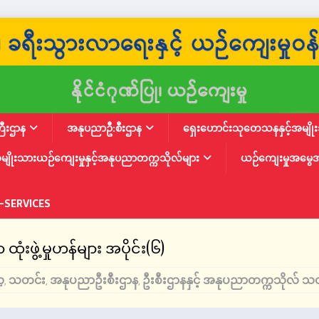
ြီးဌာန
အနုပညာဦ:စီးဌာန
ရှေးဟောင်းသုတေသနနှင့်အမျိုးသ
မျိုးသားယဉ်ကျေးမှုနှင့်အနုပညာတက္ကသိုလ်များ
ယဉ်ကျေးမှုအမွေ
-SERVICES
ဖွဲ့မှုဟန်များ အပိုင်း(၆)
ဍ
သတင်း
အနုပညာဦးစီးဌာန
ဦးစီးဌာနနှင့် အနုပညာတက္ကသိုလ် သ
,
,
,