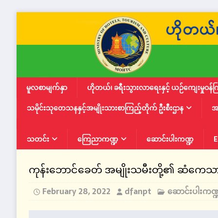
မူလစာမျက်နှာ
ဟိုတယ်၊ ခရီးသွားလာရေးနှင့် ယဉ်ကျေးမှုဝန်က
သမိုင်းသုတေသနနှင့်အမျိုးသားစာကြည့်တိုက် ဦးစီးဌာန
အ
သတင်း
ကြေညာကဏ္ဍ
ဆောင်းပါးကဏ္ဍ
E
ကုန်းဘောင်ခေတ် အမျိုးသမီးတို့၏ ဆံကေသာ ထုံး
February 28, 2022
dfanpt
ဆောင်းပါးကဏ္