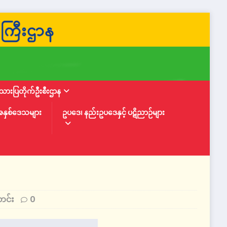
ားပြတိုက်ဦးစီးဌာန
အနှစ်ဒေသများ
ဥပဒေ၊ နည်းဥပဒေနှင့် ပဋိညာဉ်များ
တင်း
0