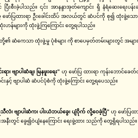
် ပြီးစီးခဲ့ပါသည်။ ၎င်း အာနန္ဒာအုတ်ကျောင်း ရှိ နံရံဆေးရေးပန်းချ
ွဲ ဖော်ပြထားရာ ဦးခေါင်းထိပ် အလယ်တွင် ဆံပင်ကို စု၍ ထုံးဖွဲ့
ုံးဟန်များကို ထုံးဖွဲ့ကြကြောင်း တွေ့ရပါသည်။
 ဆံကေသာ ထုံးဖွဲ့မှု ပုံစံများ ကို စာပေမှတ်တမ်းများတွင် အများ
းရာ၊ ဗျာပါဆံချ၊ မြနဖူး‌ရေး”
ဟု ဖော်ပြ ထားရာ ကုန်းဘောင်ခေတ်လယ
င်းနှင့် ဗျာပါဆံ ဆံပင်ပုံစံကို ထုံးဖွဲ့ကြောင်း တွေ့ရပေသည်။
လံ၊ ဗျာပါဆံက၊ ပါးယံဘယ်ခွေ၊ ပျံဝိုက် လို့ဝေခဲ့ပြီ”
ဟု ဖော်ပြထား
းအနီးတွင် ခွေ၍ဝဲပျံနေကြောင်း ရေးဖွဲ့ထား သည်ကို တွေ့ရှိရပါသည်။