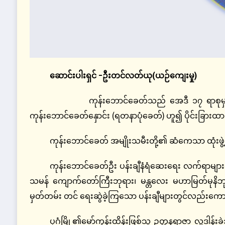
ဆောင်းပါးရှင် -ဦးတင်လတ်ယု(ယဉ်ကျေးမှု)
ကုန်းဘောင်ခေတ်သည် အေဒီ ၁၇ ရာစုမှ ၁၈ ရာစ
ကုန်းဘောင်ခေတ်နှောင်း (ရတနာပုံခေတ်) ဟူ၍ ပိုင်းခြား
ကုန်းဘောင်ခေတ် အမျိုးသမီးတို့၏ ဆံကေသာ ထုံးဖွဲ့မှုမ
ကုန်းဘောင်ခေတ်ဦး ပန်းချီနံရံဆေးရေး လက်ရာများကို 
သမန် ကျောက်တော်ကြီးဘုရား၊ မန္တလေး မဟာမြတ်မုနိဘုရာ
မှတ်တမ်း တင် ရေးဆွဲခဲ့ကြသော ပန်းချီများတွင်လည်းကောင
ပုဂံမြို့၏မော်ကွန်းထိန်းဖြစ်သူ ဥတ္တနရာဇာ လှူဒါန်