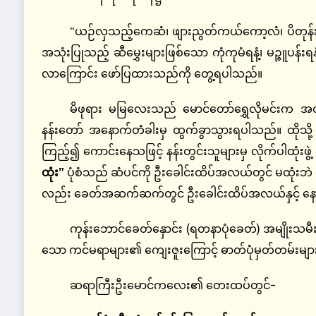
“ယဉ်လှသည့်ကေဆံ၊ ဖျားညွတ်ကယ်ကော့လံ၊ ပိတုန်းညိုတော
အသုံးပြုသည့် ဆီမွှေးများဖြစ်သော ကုံကုမံရနံ့၊ မဉ္ဇူပန်း
လာကြောင်း ဖော်ပြထားသည်ကို တွေ့ရပါသည်။
မိဖုရား မမြလေးသည် မောင်တော်ရွှေလိုမင်းက အထင
နန်းတော် အနောက်တံခါးမှ ထွက်ခွာသွားရပါသည်။ ထိုသို့ 
ကြည့်၍ ကောင်းနေသဖြင့် နန်းတွင်းသူများမှ လိုက်ပါထုံးဖွဲ့ ပြင
ထုံး”
ပုံစံသည် ဆံပင်ကို ဦးခေါင်းထိပ်အလယ်တွင် မထုံးဘဲ နေ
လည်း ခေတ်အဆက်ဆက်တွင် ဦးခေါင်းထိပ်အလယ်နှင့် နောက်
ကုန်းဘောင်ခေတ်နှောင်း (ရတနာပုံခေတ်) အမျိုးသမီးတ
သော ကင်မရာများ၏ ကျေးဇူးကြောင့် ဓာတ်ပုံမှတ်တမ်းမျာ
ဆရာကြီးဦးမောင်ကလေး၏ တေးထပ်တွင်-