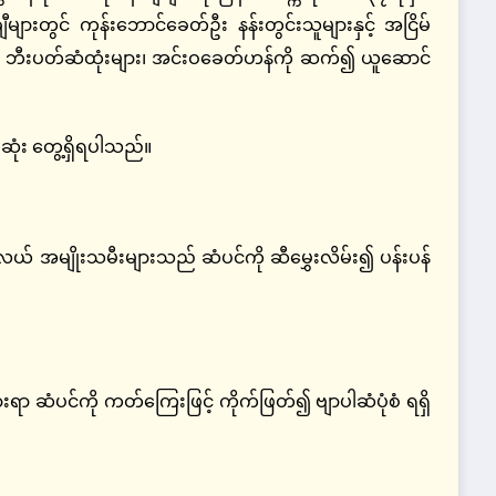
ီများတွင် ကုန်းဘောင်ခေတ်ဦး နန်းတွင်းသူများနှင့် အငြိမ်
သော ဘီးပတ်ဆံထုံးများ၊ အင်းဝခေတ်ဟန်ကို ဆက်၍ ယူဆောင်
ဆုံး တွေ့ရှိရပါသည်။
် အမျိုးသမီးများသည် ဆံပင်ကို ဆီမွှေးလိမ်း၍ ပန်းပန်
ရာ ဆံပင်ကို ကတ်ကြေးဖြင့် ကိုက်ဖြတ်၍ ဗျာပါဆံပုံစံ ရရှိ