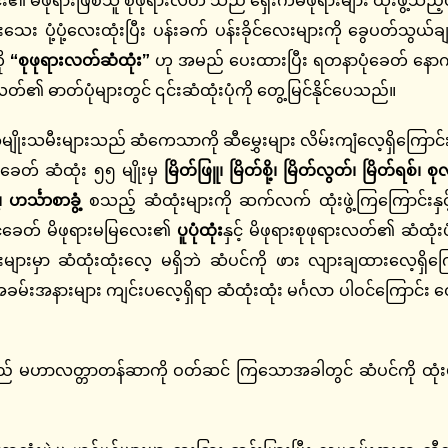
ပုံ့ပုံ့လေးထုံးပြီး ပန်းခက် ပန်းခိုင်လေးများကို ခွေပတ်သွယ်
ို
“စုဖုရားလတ်ဆံထုံး”
ဟု အမည် ပေးထားပြီး ရတနာပုံခေတ် နောက်ပိ
၏ ဓာတ်ပုံများတွင် ၎င်းဆံထုံးပုံကို တွေ့မြင်နိုင်ပေသည်။
အမျိုးသမီးများသည် ဆံကေသာကို ဆီမွှေးများ လိမ်းကျံလေ့ရှိကြောင်
ဂံခေတ် ဆံထုံး ၅၅ မျိုးမှ
မြိတ်ဖြူ၊ မြိတ်စို့၊ မြိတ်လွတ်၊ မြိတ်ရစ်၊
ဟင်္သာစာခွံ့
စသည့် ဆံထုံးများကို ဆက်လက် ထုံးဖွဲ့ကြကြောင်းနှ
ောင်ခေတ် မိဖုရားမမြလေး၏
ပူပုံထုံး
နှင့် မိဖုရားစုဖုရားလတ်၏ ဆံထုံ
များမှာ ဆံထုံးထုံးလေ့ မရှိဘဲ ဆံပင်ကို ဖား လျားချထားလေ့ရှိကြောင်
်းအနားများ ကျင်းပလေ့ရှိရာ ဆံထုံးထုံး မင်္ဂလာ ပါဝင်ကြောင်း 
းသည် မဟာလတ္တာတန်ဆာကို ဝတ်ဆင် ကြသောအခါတွင် ဆံပင်ကို ထုံးဖွဲ