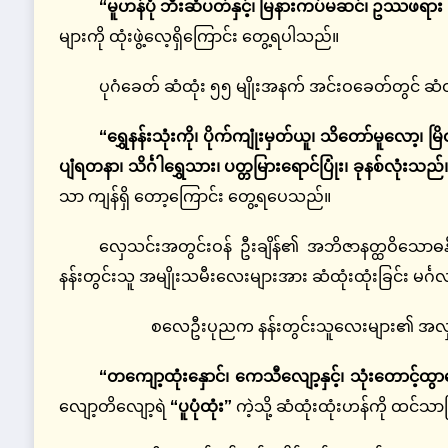
“မူဟန်ပုံ ဘီးဆံပတ်နှင့်၊ မြနားကပ်မဆင်၊ ဥဿဖရာ
များကို ထုံးဖွဲ့လေ့ရှိကြောင်း တွေ့ရပါသည်။
ပုဂံခေတ် ဆံထုံး ၅၅ မျိုးအနက် အင်းဝခေတ်တွင် ဆံ
“ရွှေနန်းသုံးကို၊ ပိုက်ကျုံးမှတ်ယူ၊ သိတော်မူလော့၊ 
ပျံရတနာ၊ သိင်္ဂါရွှေသား၊ ပတ္တမြားရောင်ပြုံး၊ ခုနစ်လုံးသည်
သာ ကျန်ရှိ တော့ကြောင်း တွေ့ရပေသည်။
လှေသင်းအတွင်းဝန် ဦးချိန်၏ အဘိဇာနတ္ထဝိသောဓနီ
နန်းတွင်းသူ အမျိုးသမီးလေးများအား ဆံထုံးထုံးခြင်း မင်္
စလေဦးပုညက နန်းတွင်းသူလေးများ၏ အလှအပကို
“တကျော့ထုံးနှောင်၊ ကေသီလျော့နှင့်၊ သုံးတောင့်ထွာကြေ
လျော့တိလျော့ရဲ
“ပူပုံထုံး”
ကဲ့သို့ ဆံထုံးထုံးဟန်ကို ထင်