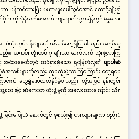
ချကာ ပန်ဆင်ထားပြီး မဟာနဖူးပေါ်လွင်အောင် ထောင့်ချိုး၍
ုင်း ကိုလိုနီလက်အောက် ကျရောက်သွားချိန်တွင် မန္တလေး
း၊ ဆံထုံးတွင် ပန်းများကို ပန်ဆင်လေ့ရှိကြပါသည်။ အရပ်သူ
 စုလည်း၊ ယကင်၊ လုံးတင်
၇ မျိုးသာ ဆက်လက် ထုံးဖွဲ့လာကြ
င့် အင်းဝခေတ်တွင် ထင်ရှားခဲ့သော ရှင်မြတ်လှ၏
ဗျာပါဆံ
းပုံစံအသစ်များကိုလည်း တုပထုံးဖွဲ့လာကြကြောင်း တွေ့ရပေ
းကို တွေ့ရှိဖော်ထုတ်နိုင်ခဲ့ပါသည်။ ထို့အပြင် နန်းတွင်း
တွေ့ရသဖြင့် ဆံကေသာ ထုံးဖွဲ့မှုကို အလေးထားကြောင်း သိရ
့ခြင်းမပြုဘဲ နောက်တွင် စုစည်း၍ ဖားလျားချကာ စည်းပုံ