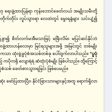
်” ဟု ရေးဖွဲ့ထားပြန်ရာ ကုန်းဘောင်ခေတ်လယ် အမျိုးသမီးတို့
ိုက်တိုင်း လှုပ်သွားရာ လေထဲတွင် မွှေးရနံ့များ သင်းပျံ့၍
ွာ၍ စိတ်လက်မအီမသာဖြင့် မဖြီးလိမ်း မပြင်ဆင်နိုင်ဘဲ
ွဲ့ထားဟန်လေးမှာ မြင်ရသူများအဖို့ အမြင်တွင် တစ်မျိုး
သာ ထုံးဖွဲ့မှုပုံစံအသစ်တစ်ခု ပေါ်ထွက်လာပါသည်။
“ပူပုံ
ုကရို လျောရဲရဲ ဆံထုံးပုံစံမျိုး ဖြစ်ပါသည်။ ထို့ကြောင့်
ုံစံသစ် ခေတ်စားသွားရခြင်း ဖြစ်ပေမည်။
း ဖော်ပြထားပြီး၊ နိုင်ငံခြားသားများနှင့်အတူ ရောက်ရှိလာ