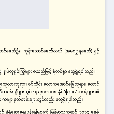
်ခေတ်ဦး၊ ကုန်းဘောင်ခေတ်လယ် (အမရပူရခေတ်) နှင့်
ံ၊ ရုပ်တုရုပ်ကြွများ စသည်ဖြင့် စုံလင်စွာ တွေ့ရှိရပါသည်။
စာရံ ဖိုးကုလားဘုရား၊ စစ်ကိုင်း လောကအောင်မြေဘုရား၊ တောင်
်ပန်းချီများတွင်လည်းကောင်း၊ နိုင်ငံခြားသံတမန်များ၏
စာ ကဗျာ မှတ်တမ်းများတွင်လည်း တွေ့ရှိရပါသည်။
ွင် နံရံဆေးရေးပန်းချီများကို မြန်မာသက္ကရာဇ် ၁၁၃၇ ခုနှစ်