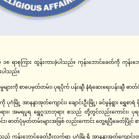
ုကြား ထွန်းကားခဲ့ပါသည်။ ကုန်းဘောင်ခေတ်ကို ကုန်းဘောင
ထားပါသည်။
ျားကို စာပေမှတ်တမ်း၊ ပုရပိုက် ပန်းချီ၊ နံရံဆေးရေးပန်းချီ၊ ဓာတ်ပု
ပုဂံမြို့ အာနန္ဒာအုတ်ကျောင်း၊ ချောင်းဦးမြို့၊ ခင်မွန်ရွာ၊ ရွှေ
း၊ အမရပူရ ရွှေဂူသာဘုရား စသည် တို့တွင်လည်းကောင်း၊ ပုရပိုက
်း၊ ဓာတ်ပုံမှတ်တမ်းများအဖြစ် လည်းကောင်း တွေ့ရပြီခေတ်ပြိုင် 
းခဲ့သည့် ကုန်းဘောင်ခေတ်ဦးလက်ရာ ပုဂံမြို့ရှိ အာနန္ဒာအုတ်ကျောင်းတ