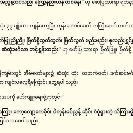
း အညွန့်တင်သည်၊ ကြော့နည်းဟန် တစ်ခန်း”
ဟု ဖော်ပြထားရာ ရတနာပု
ထုံး ၃၇ မျိုးသာ ကျန်တော့ပြီး ကုန်းဘောင်ခေတ် ဘကြီးတော် လက်ထက
မြိတ်ဖြူညိုညို၊ မြိတ်စို့ထွတ်ထွတ်၊ မြိတ်လွတ် မည်းမည်း၊ စုလည်းရွှင်
၊ ဆံထုံးမင်္ဂလာ တင့်ရွှန်းတည်း”
ဟု ဖော်ပြ ထားရာ မြိတ်ဖြူ၊ မြိတ်စို
ကျမ်းတွင် အိမ်တော်များ၌ ဆံထုံး ထုံး၊ တဘက်ဝတ်၊ ဒက်ဆင်မင်
ဂလာ ကျင်းပလေ့ရှိကြောင်း တွေ့ရပါ သည်။
 ဖော်ကျူးရေးဖွဲ့ရာတွင်-
ာ့၊ ကော့လျော့ကေခိုင်၊ ပိတုန်းမင်ညွန့် ဆိုင်၊ စံပုံရှားတဲ့ သိကြားမှ
သာမြင်သာ စေပါသည်။