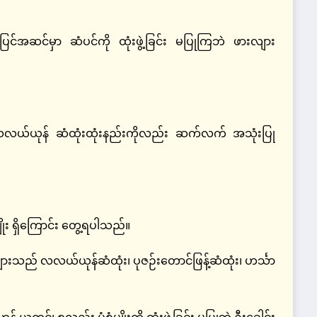
်အဆင်မှာ ဆံပင်ကို ထုံးဖွဲ့ခြင်း မပြုကြဘဲ ဖားလျား
 လလယ်ယုန် ဆံထုံးထုံးနည်းကိုလည်း ဆက်လက် အသုံးပြု
ုး ရှိကြောင်း တွေ့ရပါသည်။
ျားသည် လလယ်ယုန်ဆံထုံး၊ ပုဇဉ်းတောင်ဖြန့်ဆံထုံး၊ ဟင်္သာ
ကင်၊ စုလည်း ပုံစံမျိုးကို ထုံးဖွဲ့ခြင်း မပြုဘဲ ဦးခေါင်း