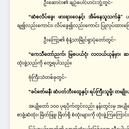
ဦးဆောင်း၏ ချဉ်ပေါင်ဟင်းဘွဲ့တွင်-
“ဆံစလိပ်ခွေ၊ ဖားရားဝေနှင့်၊ အိမ်နေသူသက်နှံ”
ဟု
ချ၍လည်းကောင်း၊ လိပ်ခွေ၍လည်းကောင်း ပြုလုပ်ထားကြ
ဦးကြော့၏ စုံနံ့သာမြိုင်ရှာပုံတော်တွင်-
“ကေသီတော်ညက်၊ မြစပယ်ငုံ၊ လလယ်ယုန်မှာ၊ ဆဆယ်
ထုံးဖွဲ့သည်ကို တွေ့ရပါသည်။
ဗုံကြီးသံတစ်ခုတွင်-
“ခင်ဇော်မနီ၊ ဆံပတ်ဘီးထွေနှင့်၊ ရပ်ကြီးသူမို့၊ တမျို
အပျိုတော် ၁၀၀ ပုရပိုက်တွင်လည်း နန်းတွင်းမှ အပျိ
စာခွံ့ဆံထုံး၊ မြိတ်ဖြူ၊ မြိတ်စို့ စံထုံးများကို ထုံးဖွဲ့ကြကြေ
မြန်မာမင်းဆက်၏ နောက်ဆုံးမင်းဖြစ်သော သီပေါမင်း၏ မ