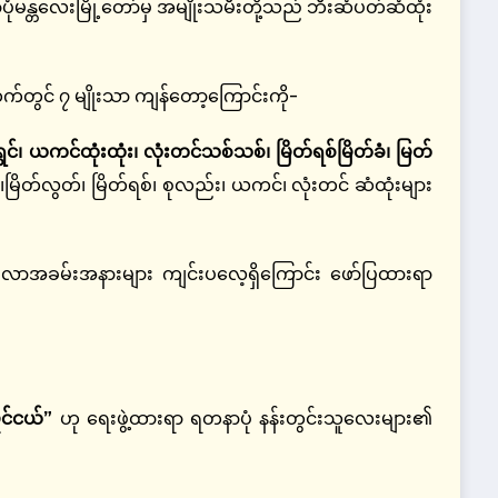
ံမန္တလေးမြို့တော်မှ အမျိုးသမီးတို့သည် ဘီးဆံပတ်ဆံထုံး
်တွင် ၇ မျိုးသာ ကျန်တော့ကြောင်းကို-
ရွှင်၊ ယကင်ထုံးထုံး၊ လုံးတင်သစ်သစ်၊ မြိတ်ရစ်မြိတ်ခံ၊ မြတ်
့ ၊မြိတ်လွတ်၊ မြိတ်ရစ်၊ စုလည်း၊ ယကင်၊ လုံးတင် ဆံထုံးများ
္ဂလာအခမ်းအနားများ ကျင်းပလေ့ရှိကြောင်း ဖော်ပြထားရာ
ိုင်ငယ်”
ဟု ရေးဖွဲ့ထားရာ ရတနာပုံ နန်းတွင်းသူလေးများ၏