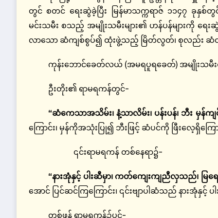
တွင် စတင် ရေးဆွဲခဲ့ပြီး မြန်မာသက္ကရာဇ် ၁၁၄၇ ခုနှစ်တွင
မင်းသမီး စသည့် အမျိုးသမီးများ၏ ဟန်ပန်များကို ရေးဆ
လာသော ဆံကျစ်စွပ်၍ ထုံးဖွဲ့သည့် မြိတ်လွတ်၊ စုလည်း ဆံထ
ကုန်းဘောင်ခေတ်လယ် (အမရပူရခေတ်) အမျိုးသမီးတို့၏
ဦးတိုး၏ ရာမရကန်တွင်-
“ဆံကေသာအသိမ်း၊ နံ့သာလိမ်း၊ ပန်းပန်၊ ဘီး မှန်ကျင်
ကြောင်း၊ မှန်ကိုအသုံးပြု၍ ဘီးဖြင့် ဆံပင်ကို ဖြီးလေ့ရှိကြော
၎င်းရာမရကန် တစ်နေရာ၌-
“နားအုံနှင့် ပါးဆီမှာ၊ ကတ်ကျေးကျညီလှသည်၊ မြရေသီ
အောင် ပြင်ဆင်ကြကြောင်း၊ ၎င်းဗျာပါဆံသည် နားအုံနှင့် ပါ
တစ်ဖန် ရာမရကန်၌ပင်-