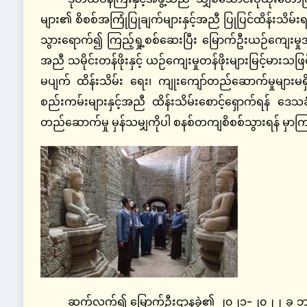
များ၏ စိစစ်အကြုံပြုချက်များနှင့်အညီ ပြုပြင်ထိန်းသိမ်းရ
သွားရောက်၍ ကြည့်ရှု့စစ်ဆေးပြီး မြောက်ဦးယဉ်ကျေးမှ
အညီ သမိုင်းတန်ဖိုးနှင့် ယဉ်ကျေးမှုတန်ဖိုးများမြင့်မား
မပျက် ထိန်းသိမ်း ရေး၊ ကျုးကျော်တည်ဆောက်မှုများ
စည်းကမ်းများနှင့်အညီ ထိန်းသိမ်းစောင့်ရှောက်ရန်
တည်ဆောက်မှု မှန်သမျှကိုပါ စနစ်တကျစိစစ်သွားရန် မှာက
ဆက်လက်၍ မြောက်ဦးဌာနခွဲ၏ ၂၀၂၁-၂၀၂၂ ခု ဘဏ္ဍာရေ