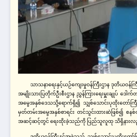
သာသနာရေးနှင့်ယဉ်ကျေးမှုဝန်ကြီးဌာန ဒုတိယဝန်ကြီး
အမျိုးသားပြတိုက်ဦးစီးဌာန ညွှန်ကြားရေးမှူးချုပ် ဒေါက
အမွေအနှစ်ဒေသသို့ရောက်ရှိ၍ သျှစ်သောင်းပုထိုးတော်ကြီး
မှတ်တမ်းအမွေအနှစ်စာရင်း တင်သွင်းထားဆဲဖြစ်၍ စနစ်
အဆင့်ဆင့်တွင် ရေးထိုးခဲ့သည်ကို ပြည်သူလူထု သိရှိနားလည်
ဒုတိယဝန်ကြီးနှင့်အဖွဲ့သည် သျှစ်သောင်းပုထိုးတော်ကြီ