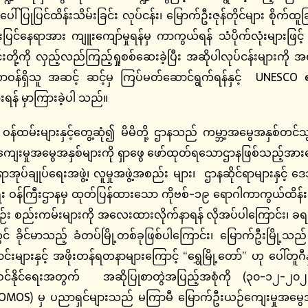
ြုပြင်ထိန်းသိမ်းခြင်း လုပ်ငန်း၊ မြောက်ဦးဇုန်တိုင်များ စိုက်ထူခြင်း
ပြင်နေရာအား ကျူးကျော်မှုရန်မှ ကာကွယ်ရန် သံပိုက်လုံးများဖြင့် ကာ
ာင်းတို့ကို လှည့်လည်ကြည့်ရှုစစ်ဆေးခဲ့ပြီး အဆိုပါလုပ်ငန်းများကို
ဝန်ရှိသူ အဆင့် ဆင့်မှ ကြပ်မတ်ဆောင်ရွက်ရန်နှင့် UNESCO ၏
းရန် မှာကြားခဲ့ပါ သည်။
်ထမ်းများနှင့်တွေ့ဆုံ၍ မိမိတို့ ဌာနသည် ကမ္ဘာ့အမွေအနှစ်တင်သွင်
ျေးမှုအမွေအနှစ်များကို ရှာဖွေ ဖော်ထုတ်ရသောဌာနဖြစ်သည့်အားလျေ
ပ်ချုပ်ရေးအဖွဲ့၊ လူမှုအဖွဲ့အစည်း များ၊ ဌာနဆိုင်ရာများနှင့် ဒေ
န်ကြီးဌာနမှ ထုတ်ပြန်ထားသော ကိုဗစ်-၁၉ ရောဂါကာကွယ်ထိန်းချုပ်
ည်းမျဉ်း စည်းကမ်းများကို အလေးထားလိုက်နာရန် လိုအပ်ပါကြောင်း၊ 
 ခိုင်မာသည့် ခံတပ်မြို့တစ်ခုဖြစ်ပါကြောင်း၊ မြောက်ဦးမြို့
းနှင့် အဖိုးတန်ရတနာများကြောင့် “ရွှေမြို့တော်” ဟု ပေါ်တူဂီနှင
ဝင်နိုင်ရေးအတွက် အဆိုပြုစာတွဲအပြည့်အစုံကို (၃၀-၁၂-၂၀၂၁) 
OMOS) မှ ပညာရှင်များသည် မကြာမီ မြောက်ဦးယဉ်ကျေးမှုအမွေအန