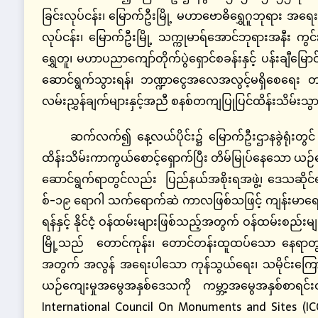
ခြင်းလုပ်ငန်း၊ မြောက်ဦးမြို့ မဟာဗောဓိရွှေဂူဘုရား အရေးပေါ်ပ
လုပ်ငန်း၊ မြောက်ဦးမြို့ သက္ကုမာရ်အောင်ဘုရားအနီး ကွင်း
ရွှေတူ၊ မဟာပညာကျော်တိုက်ပွဲရှောင်စခန်းနှင့် ပန်းချီမြေ
ဆောင်ရွက်သွားရန်၊ ဘဏ္ဍာငွေအလေအလွင့်မရှိစေရေး တာ
လမ်းညွှန်ချက်များနှင့်အညီ စနစ်တကျပြုပြင်ထိန်းသိမ်းသွာ
ဆက်လက်၍ နေ့လယ်ပိုင်း၌ မြောက်ဦးဌာနခွဲရုံးတွင် ဝန
ထိန်းသိမ်းကာကွယ်စောင့်ရှောက်ပြီး တိမ်မြုပ်နေသော ယဉ်က
ဆောင်ရွက်ရာတွင်လည်း ပြည်နယ်အစိုးရအဖွဲ့၊ ဒေသဆိုင်ရာအု
စ်-၁၉ ရောဂါ သက်ရောက်ဆဲ ကာလဖြစ်သဖြင့် ကျန်းမာရေး ဝ
ရန်နှင့် နိုင်ငံ့ ဝန်ထမ်းများဖြစ်သည့်အတွက် ဝန်ထမ်းစ
မြို့သည် တောင်ကုန်း၊ တောင်တန်းထူထပ်သော နေရာတွင်
အတွက် အလွန် အရေးပါသော ကုန်သွယ်ရေး၊ သမိုင်းကြောင်းမျာ
ယဉ်ကျေးမှုအမွေအနှစ်ဒေသကို ကမ္ဘာ့အမွေအနှစ်စာရင်း
International Council On Monuments and Sites (IC