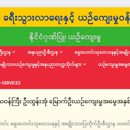
ြီးဌာန
အနုပညာဦ:စီးဌာန
ရှေးဟောင်းသုတေသနနှင့်အမျိုးသ
မျိုးသားယဉ်ကျေးမှုနှင့်အနုပညာတက္ကသိုလ်များ
ယဉ်ကျေးမှုအမွေ
-SERVICES
ိယဝန်ကြီး ဦးထွန်းအုံ မြောက်ဦးယဉ်ကျေးမှုအမွေအန
တင်း
ရှေးဟောင်းသုတေသနနှင့် အမျိုးသားပြတိုက်ဦးစီးဌာန
သတင်
,
,