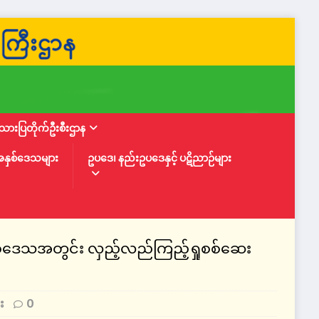
ားပြတိုက်ဦးစီးဌာန
အနှစ်ဒေသများ
ဥပဒေ၊ နည်းဥပဒေနှင့် ပဋိညာဉ်များ
ှစ်ဒေသအတွင်း လှည့်လည်ကြည့်ရှုစစ်ဆေး
း
0