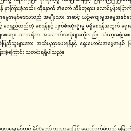
န် မှာကြားခဲ့သည်။ ထို့နောက် အံတော် သိမ်ဘုရား၊ လောင်ပွန်းပြောက်ဘ
ုအမွေအနှစ်ဒေသသည် အမျိုးသား အဆင့် ယဉ်ကျေးမှုအမွေအနှစ်ဒေသဖ
သဖြင့် ရေရှည်တည်တံ့ စေရန်နှင့် ပျက်စီးဆုံးရှုံးမှု မရှိစေရန်အတ
မရှိစေရေး၊ သာသနိက အဆောက်အအုံများကိုလည်း သံဃာ့အဖွဲ့အစ
 ဒေသခံပြည်သူများအား အသိပညာပေးရန်နှင့် ရှေးဟောင်းအမွေအနှ
ြားခဲ့ကြောင်း သတင်းရရှိပါသည်။
းနှစ်တွင် နိုင်ငံတော် ဘဏ္ဍာငွေဖြင့် ဆောင်ရွက်ခဲ့သည့် မြောက