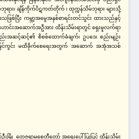
ုရား၊ ချိန်ကိုက်ပိဋကတ်တိုက် ၊ ထုက္ကန်သိမ်ဘုရား များသို့
ြစ်ပြီး ကမ္ဘာ့အမွေအနှစ်စာရင်းတင်သွင်း ထားသည်နှင့်
ွက် ရှေးဟောင်းအဆောက်အဦအား ထိန်းသိမ်းရာတွင် ရှေးမူလက်ရာ
ည်းအဆင့်ဆင့်၏ စိစစ်ထောက်ခံချက်၊ ဥပဒေ၊ စည်းမျဉ်း
စ် မြင်ကွင်း မထိခိုက်စေရေးအတွက် အဆောက် အအုံအသစ်
်ဦးမြို့ တေဇရာမစေတီတော် အရေးပေါ်ပြုပြင် ထိန်းသိမ်း