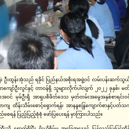
 ဦးထွန်းအုံသည် ရခိုင် ပြည်နယ်အစိုးရအဖွဲ့ဝင် လမ်းပန်းဆက်သွယ်
်တာကျော်ဦးလွင်နှင့် တာဝန်ရှိ သူများလိုက်ပါလျက် ၂၀၂၂ ခုနှစ်၊ 
အဝင် မုခ်ဦးရှိ အာရှပစိဖိတ်ဒေသ မှတ်တမ်းအမွေအနှစ်စာရင်းဝင် အ
တကျ ထိန်းသိမ်းစောင့်ရှောက်ရန်၊ အာနန္ဒစန္ဒြကျောက်စာနှင့်ပ
စေရန် ပြည့်ပြည့်စုံစုံ ဖော်ပြပေးရန် မှာကြားပါသည်။
းသို့ ရောက်ရှိပြီး မိုးယိုစိမ့်မှု အခြေအနေနှင့် ပြန်လည်ပြုပြင်ထိ