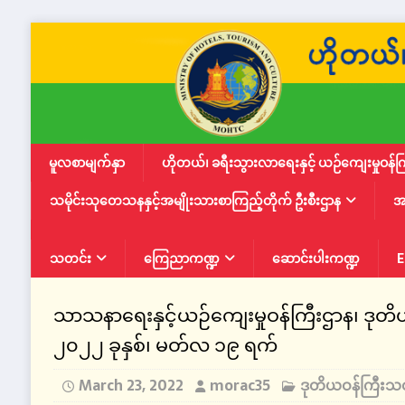
မူလစာမျက်နှာ
ဟိုတယ်၊ ခရီးသွားလာရေးနှင့် ယဉ်ကျေးမှုဝန်က
သမိုင်းသုတေသနနှင့်အမျိုးသားစာကြည့်တိုက် ဦးစီးဌာန
အ
သတင်း
ကြေညာကဏ္ဍ
ဆောင်းပါးကဏ္ဍ
E
သာသနာရေးနှင့်ယဉ်ကျေးမှုဝန်ကြီးဌာန၊ ဒုတ
၂၀၂၂ ခုနှစ်၊ မတ်လ ၁၉ ရက်
March 23, 2022
morac35
ဒုတိယဝန်ကြီးသ