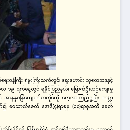
ရေးဝန်ကြီး ရဲမှူးကြီးသက်လွင်၊ ရှေးဟောင်း သုတေသနနှင့်
မတ်လ ၁၉ ရက်နေ့တွင် ရခိုင်ပြည်နယ်၊ မြောက်ဦးယဉ်ကျေးမှု
ာနန္ဒစန္ဒြကျောက်စာတိုင်ကို လေ့လာကြည့်ရှု့ပြီး ကမ္ဘာ့
တ်သက်၍ ဝေသာလီခေတ် အေဒီ(၄)ရာစုမှ (၁၀)ရာစုအထိ ခေတ်
န်းသိမ်းနိုင်ရန် မြန်မာနိုင်ငံ အင်ဂျင်နီယာအသင်းမှ ပညာရှင်