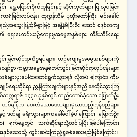
၊ ရွှေ့ပြောင်းစိုက်ထူခြင်းနှင့် ဆိုင်းဘုတ်များ ပြုလုပ်ခြင်း
ရံခြင်းလုပ်ငန်း၊ ထုက္ကန်သိမ် ပုထိုးတော်ကြီး၊ မင်းခေါင်
 အရည်အသွေးပြည့်မီစွာဖြင့် အချိန်မီပြီးစီး အောင် စနစ်တကျ
 ရှေးဟောင်းယဉ်ကျေးမှုအမွေအနှစ်များ ထိန်းသိမ်းရေး
းခြင်းဆိုင်ရာကိစ္စရပ်များ၊ ယဉ်ကျေးမှုအမွေအနှစ်များကို
ာ်စွာ ကမ္ဘာ့အမွေအနှစ်တင်သွင်းခြင်းဆိုင်ရာလုပ်ငန်းများ
သခံများပူးပေါင်းဆောင်ရွက်သွားရန် လိုအပ် ကြောင်း၊ ကိုဗ
ရေးဆိုင်ရာ ညွှန်ကြားချက်များနှင့်အညီ နေထိုင်သွားကြ
ခရစ်သက္ကရာဇ် ၁၄၃၀ ခုနှစ်တွင် တည်ထောင်ခဲ့သော မြောက်ဦး
သည် တစ်ချိန်က ဝေးလံသောဒေသများမှလာသည့်ကုန်စည်များ
့် ဒတ်ချ် ခရီးသွားများကခေါ်ဝေါ်ခဲ့ပါကြောင်း၊ မြောက်ဦး
ရက်နေ့တွင် သက်ဆိုင်ရာသို့တင်ပြပြီးဖြစ်ပါကြောင်း၊
ှစ်ဒေသသို့ ကွင်းဆင်းကြည့်ရှုစစ်ဆေးမည်ဖြစ်ကြောင်း၊