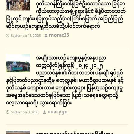
ဒုတိယဝန်ကြီးဒေါ်နုမြဇံဦးဆောင်သော မြန်မာ
ကိုယ်စားလှယ်အဖွဲ့ ရုရှားနိုင်ငံ စိန့်ပီတာစဘတ်
မြို့တွင် ကျင်းပပြုလုပ်သည့်(၁၁) ကြိမ်မြောက် အပြည်ပြည်
ဆိုင်ရာယဉ်ကျေးမှုညီလာခံသို့ပါဝင်တက်ရောက်
morac35
September 18, 2025
အမျိုးသားယဉ်ကျေးမှုနှင့်အနုပညာ
တက္ကသိုလ်(ရန်ကုန်) ၂၀၂၄-၂၀၂၅
ပညာသင်နှစ်၏ ဂီတ၊ သဘင်၊ ပန်းချီ၊ ရုပ်ရှင်
နှင့်ပြဇာတ်ပညာဌာနတို့မှ စတုတ္ထနှစ်၊ မဟာဝိဇ္ဇာပထမနှစ် နှင့်
ဒုတိယနှစ် ကျောင်းသား၊ ကျောင်းသူများ မြန်မာ့ယဉ်ကျေးမှု
အမွေအနှစ်ဒေသတစ်ခုဖြစ်သော ပြည်၊ သရေခေတ္တရာသို့
လေ့လာရေးခရီး သွားရောက်ခြင်း
nuacygn
September 3, 2025