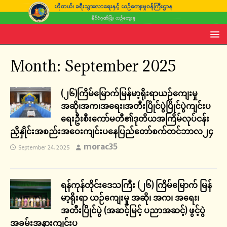
Month:
September 2025
(၂၆)ကြိမ်မြောက်မြန်မာ့ရိုးရာယဉ်ကျေးမှု
အဆို၊အက၊အရေး၊အတီးပြိုင်ပွဲပြိုင်ပွဲကျင်းပ
ရေးဦးစီးကော်မတီ၏ဒုတိယအကြိမ်လုပ်ငန်း
ညှိနှိုင်းအစည်းအဝေးကျင်းပနေပြည်တော်စက်တင်ဘာလ၂၄
morac35
September 24, 2025
ရန်ကုန်တိုင်းဒေသကြီး (၂၆) ကြိမ်မြောက် မြန်
မာ့ရိုးရာ ယဉ်ကျေးမှု အဆို၊ အက၊ အရေး၊
အတီးပြိုင်ပွဲ (အဆင့်မြင့် ပညာအဆင့်) ဖွင့်ပွဲ
အခမ်းအနားကျင်းပ