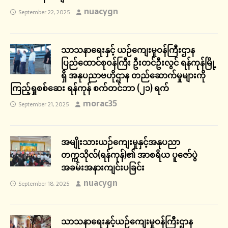
nuacygn
September 22, 2025
သာသနာရေးနှင့် ယဉ်ကျေးမှုဝန်ကြီးဌာန
ပြည်ထောင်စုဝန်ကြီး ဦးတင်ဦးလွင် ရန်ကုန်မြို့
ရှိ အနုပညာဗဟိုဌာန တည်ဆောက်မှုများကို
ကြည့်ရှုစစ်ဆေး ရန်ကုန် စက်တင်ဘာ (၂၁) ရက်
morac35
September 21, 2025
အမျိုးသားယဉ်ကျေးမှုနှင့်အနုပညာ
တက္ကသိုလ်(ရန်ကုန်)၏ အာစရိယ ပူဇော်ပွဲ
အခမ်းအနားကျင်းပခြင်း
nuacygn
September 18, 2025
သာသနာရေးနှင့်ယဉ်ကျေးမှုဝန်ကြီးဌာန