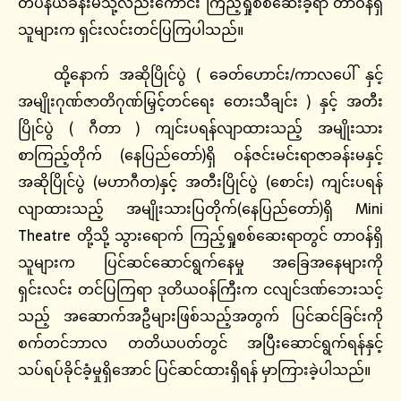
တပ်နယ်ခန်းမသို့လည်းကောင်း ကြည့်ရှုစစ်ဆေးခဲ့ရာ တာဝန်ရှိ
သူများက ရှင်းလင်းတင်ပြကြပါသည်။
ထို့နောက် အဆိုပြိုင်ပွဲ ( ခေတ်ဟောင်း/ကာလပေါ် နှင့်
အမျိုးဂုဏ်ဇာတိဂုဏ်မြှင့်တင်ရေး တေးသီချင်း ) နှင့် အတီး
ပြိုင်ပွဲ ( ဂီတာ ) ကျင်းပရန်လျာထားသည့် အမျိုးသား
စာကြည့်တိုက် (နေပြည်တော်)ရှိ ဝန်ဇင်းမင်းရာဇာခန်းမနှင့်
အဆိုပြိုင်ပွဲ (မဟာဂီတ)နှင့် အတီးပြိုင်ပွဲ (စောင်း) ကျင်းပရန်
လျာထားသည့် အမျိုးသားပြတိုက်(နေပြည်တော်)ရှိ Mini
Theatre တို့သို့ သွားရောက် ကြည့်ရှုစစ်ဆေးရာတွင် တာဝန်ရှိ
သူများက ပြင်ဆင်ဆောင်ရွက်နေမှု အခြေအနေများကို
ရှင်းလင်း တင်ပြကြရာ ဒုတိယဝန်ကြီးက ငလျင်ဒဏ်ဘေးသင့်
သည့် အဆောက်အဦများဖြစ်သည့်အတွက် ပြင်ဆင်ခြင်းကို
စက်တင်ဘာလ တတိယပတ်တွင် အပြီးဆောင်ရွက်ရန်နှင့်
သပ်ရပ်ခိုင်ခံ့မှုရှိအောင် ပြင်ဆင်ထားရှိရန် မှာကြားခဲ့ပါသည်။