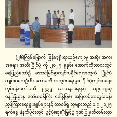
(၂၆)ကြိမ်မြောက် မြန်မာ့ရိုးရာယဉ်ကျေးမှု အဆို၊ အက၊
အရေး၊ အတီးပြိုင်ပွဲ ကို ၂၀၂၅ ခုနှစ်၊ အောက်တိုဘာလတွင်
နေပြည်တော်၌ အောင်မြင်စွာကျင်းပနိုင်ရေးအတွက် ပြိုင်ပွဲ
ကျင်းပရေးဦးစီး ကော်မတီ အတွင်းရေးမှူး၊ ပြိုင်ပွဲကျင်းပရေး
လုပ်ငန်းကော်မတီ ဥက္ကဋ္ဌ သာသနာရေးနှင့် ယဉ်ကျေးမှု
ဝန်ကြီးဌာန ဒုတိယဝန်ကြီး ဒေါ်နုမြဇံ၊ အမြဲတမ်းအတွင်းဝန်၊
ညွှန်ကြားရေးမှူးချုပ်များနှင့် တာဝန်ရှိ သူများသည် ၁.၉.၂၀၂၅
ရက်နေ့ နံနက်ပိုင်းတွင် ဖွင့်ပွဲ၊ဆုချီးမြှင့်ပွဲ၊ဂုဏ်ပြုမှတ်တမ်းလွှာ