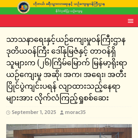
သာသနာရေးနှင့်ယဉ်ကျေးမှုဝန်ကြီးဌာန
ဒုတိယဝန်ကြီး ဒေါ်နုမြဇံနှင့် တာဝန်ရှိ
သူများက (၂၆)ကြိမ်မြောက် မြန်မာ့ရိုးရာ
ယဉ်ကျေးမှု အဆို၊ အက၊ အရေး၊ အတီး
ပြိုင်ပွဲကျင်းပရန် လျာထားသည့်နေရာ
များအား လိုက်လံကြည့်ရှုစစ်ဆေး
September 1, 2025
morac35