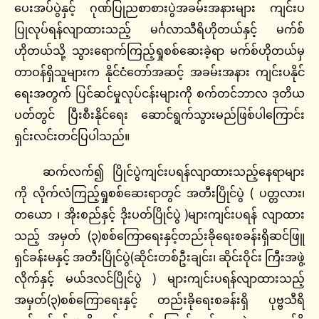
ပေးအပ်ပွဲနှင့် ဂုဏ်ပြုညစာစားပွဲအခမ်းအနားများ ကျင်းပ
ပြုလုပ်ရန်လျာထားသည့် မင်္ဂလာသီရိဟိုတယ်နှင့် မက်စ်
ဟိုတယ်သို့ သွားရောက်ကြည့်ရှုစစ်ဆေးခဲ့ရာ မက်စ်ဟိုတယ်မှ
တာဝန်ရှိသူများက နိုင်ငံတော်အဆင့် အခမ်းအနား ကျင်းပနိုင်
ရေးအတွက် ပြင်ဆင်မှုလုပ်ငန်းများကို စက်တင်ဘာလ ဒုတိယ
ပတ်တွင် ပြီးစီးနိုင်ရေး ဆောင်ရွက်သွားမည်ဖြစ်ပါကြောင်း
ရှင်းလင်းတင်ပြပါသည်။
ဆက်လက်၍ ပြိုင်ပွဲကျင်းပရန်လျာထားသည့်နေရာများ
ကို လိုက်လံကြည့်ရှုစစ်ဆေးရာတွင် အတီးပြိုင်ပွဲ ( ပတ္တလား၊
တယော ၊ အိုးစည်နှင့် ဒိုးပတ်ပြိုင်ပွဲ )များကျင်းပရန် လျာထား
သည့် အမှတ် (၃)စစ်ကြောရေးနှင့်တည်းခိုရေးစခန်းရှိဆင်ဖြူ
ရှင်ခန်းမနှင့် အတီးပြိုင်ပွဲ(ဆိုင်းတစ်ဦးချင်း၊ ဆိုင်းဝိုင်း ကြီးအဖွဲ့
လိုက်နှင့် မယ်ဒလင်ပြိုင်ပွဲ ) များကျင်းပရန်လျာထားသည့်
အမှတ်(၃)စစ်ကြောရေးနှင့် တည်းခိုရေးစခန်းရှိ ပုဗ္ဗသီရိ