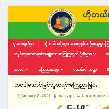
မူလစာမျက်နှာ
ဟိုတယ်၊ ခရီးသွားလာရေးနှင့် ယဉ်ကျေးမှုဝန်က
သမိုင်းသုတေသနနှင့်အမျိုးသားစာကြည့်တိုက် ဦးစီးဌာန
အ
သတင်း
ကြေညာကဏ္ဍ
ဆောင်းပါးကဏ္ဍ
E
တင်ဒါအောင်မြင်သူစာရင်းကြေညာခြင်း
January 8, 2021
nuacygn
Uncategorize