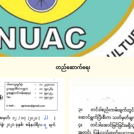
တည်ဆောက်ရေး