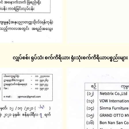
လျှပ်စစ်၊ ရုပ်သံ၊ စက်ကိရိယာ၊ ရုံးသုံးစက်ကိရိယာပစ္စည်းများ