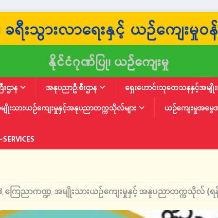
ြီးဌာန
အနုပညာဦ:စီးဌာန
ရှေးဟောင်းသုတေသနနှင့်အမျိုးသ
မျိုးသားယဉ်ကျေးမှုနှင့်အနုပညာတက္ကသိုလ်များ
ယဉ်ကျေးမှုအမွေ
-SERVICES
d
ကြေညာကဏ္ဍ
အမျိုးသားယဉ်ကျေးမှုနှင့် အနုပညာတက္ကသိုလ် (ရန်
,
,