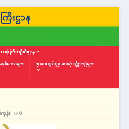
ားပြတိုက်ဦးစီးဌာန
အနှစ်ဒေသများ
ဥပဒေ၊ နည်းဥပဒေနှင့် ပဋိညာဉ်များ
ကုန်)
0