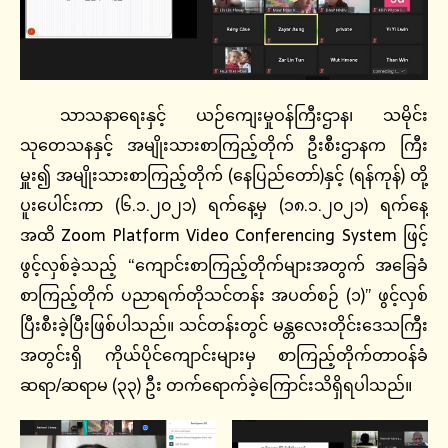
သာသနာရေးနှင့် ယဉ်ကျေးမှုဝန်ကြီးဌာန၊ သမိုင်း
သုတေသနနှင့် အမျိုးသားစာကြည့်တိုက် ဦးစီးဌာနက ကြီး
မှူး၍ အမျိုးသားစာကြည့်တိုက် (နေပြည်တော်)နှင့် (ရန်ကုန်) တို့
ပူးပေါင်းကာ (၆.၁.၂၀၂၁) ရက်နေ့မှ (၁၈.၁.၂၀၂၁) ရက်နေ့
အထိ Zoom Platform Video Conferencing System ဖြင့်
ဖွင့်လှစ်ခဲ့သည့် “ကျောင်းစာကြည့်တိုက်များအတွက် အခြေခံ
စာကြည့်တိုက် ပညာရက်တိုသင်တန်း အပတ်စဉ် (၁)” ဖွင့်လှစ်
ပြီးစီးခဲ့ပြီးဖြစ်ပါသည်။ သင်တန်းတွင် မန္တလေးတိုင်းဒေသကြီး
အတွင်းရှိ ကိုယ်ပိုင်ကျောင်းများမှ စာကြည့်တိုက်တာဝန်ခံ
ဆရာ/ဆရာမ (၃၃) ဦး တက်ရောက်ခဲ့ကြောင်းသိရှိရပါသည်။