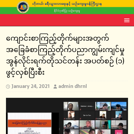
ကျောင်းစာကြည့်တိုက်များအတွက်
အခြေခံစာကြည့်တိုက်ပညာကျွမ်းကျင်မှု
အွန်လိုင်းရက်တိုသင်တန်း အပတ်စဉ် (၁)
ဖွင့်လှစ်ပြီးစီး
January 24, 2021
admin dhrnl