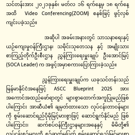
သင်တန်းအား ၂၀၂၁ခုနှစ်၊ မတ်လ ၁၆ ရက်နေ့မှ ၁၈ ရက်နေ့
အထိ Video Conferencing(ZOOM) စနစ်ဖြင့် ဖွင့်လှစ်
ကျင်းပခဲ့သည်။
အဆိုပါ အခမ်းအနားတွင် သာသနာရေးနှင့်
ယဉ်ကျေးမှုဝန်ကြီးဌာန၊ သမိုင်းသုတေသန နှင့် အမျိုးသား
စာကြည့်တိုက်ဦးစီးဌာန ညွှန်ကြားရေးမှူးချုပ် ဦးအောင်မြင့်
(SOCA Leader) က အဖွင့်အမှာစကားပြောကြားခဲ့သည်။
ညွှန်ကြားရေးမှူးချုပ်က ယခုသင်တန်းသည်
မြန်မာနိုင်ငံအနေဖြင့် ASCC Blueprint 2025 အား
အကောင်အထည်ဖော်ရာတွင် များစွာထောက်အကူပြုမည်ဖြစ်
ပါကြောင်း အာဆီယံ၏ ချမှတ်ထားသော လုပ်ငန်းတာဝန်များ
ကို စွမ်းဆောင်ရည်ပိုမိုမြင့်မားစွာဖြင့် ဆောင်ရွက်နိုင်မည် ဖြစ်
ပါကြောင်း၊ ဆက်စပ်ဝန်ကြီးဌာနများအနေနှင့် မိမိတို့၏
လုပ်ငန်းစဉ်များကို စဉ်ဆက်မပြတ် စွမ်းဆောင်ရည်မြင့်မားစွာ