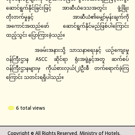
ဆောင်ရွက်နိုင်ခြင်းဖြင့် အာဆီယံဒေသအတွင်း ဖွံ့ဖြိုး
တိုးတက်မှုနှင့် အာဆီယံ၏မျှော်မှန်းချက်ကို
အကောင်အထည်ဖော် ဆောင်ရွက်နိုင်မည်ဖြစ်ပါကြောင်း
ထည့်သွင်း ပြောကြားခဲ့သည်။
အခမ်းအနားသို့ သာသနာရေးနှင့် ယဉ်ကျေးမှု
ဝန်ကြီးဌာန ASCC ဆိုင်ရာ ရုံးအဖွဲ့နှင့်အတူ ဆက်စပ်
ဝန်ကြီးဌာနများမှ ကိုယ်စားလှယ်(၂)ဦးစီ တက်ရောက်ခဲ့ကြ
ကြောင်း သတင်းရရှိပါသည်။
6 total views
Copyright © All Rights Reserved. Ministry of Hotels,