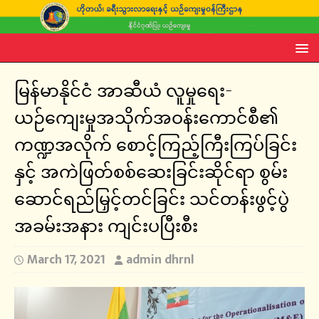
မြန်မာနိုင်ငံ အာဆီယံ လူမှုရေး-
ယဉ်ကျေးမှုအသိုက်အဝန်းကောင်စီ၏
ကဏ္ဍအလိုက် စောင့်ကြည့်ကြီးကြပ်ခြင်း
နှင့် အကဲဖြတ်စစ်ဆေးခြင်းဆိုင်ရာ စွမ်း
ဆောင်ရည်မြှင့်တင်ခြင်း သင်တန်းဖွင့်ပွဲ
အခမ်းအနား ကျင်းပပြီးစီး
March 17, 2021
admin dhrnl