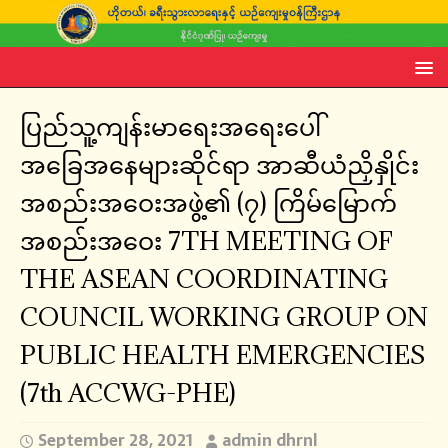
ပြည်သူ့ကျန်းမာရေးအရေးပေါ်
အခြေအနေများဆိုင်ရာ အာဆီယံညှိနှိုင်း
အစည်းအဝေးအဖွဲ့၏ (၇) ကြိမ်မြောက်
အစည်းအဝေး 7TH MEETING OF
THE ASEAN COORDINATING
COUNCIL WORKING GROUP ON
PUBLIC HEALTH EMERGENCIES
(7th ACCWG-PHE)
September 28, 2021
admin dhrnl