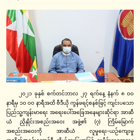
၂၀၂၁ ခုနှစ် စက်တင်ဘာလ ၂၇ ရက်နေ့ နံနက် ၈ ဝဝ
နာရီမှ ၁ဝ ဝဝ နာရီအထိ ဗီဒီယို ကွန်ဖရင့်စနစ်ဖြင့် ကျင်းပသော
ပြည်သူ့ကျန်းမာရေး အရေးပေါ်အခြေအနေများဆိုင်ရာ အာဆီ
ယံ ညှိနှိုင်းအစည်းအဝေး အဖွဲ့၏ (၇) ကြိမ်မြောက်
အစည်းအဝေးကို အာဆီယံ လူမှုရေး-ယဉ်ကျေးမှု