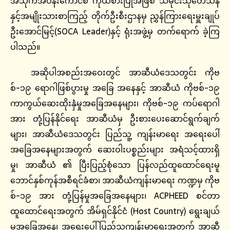
အသိုက်အဝန်းကောင်စီ ကိုယ်စားပြုအဖြစ် သမိုင်းသုတေသန
နှင့်အမျိုးသားစာကြည့် တိုက်ဦးစီးဌာနမှ ညွှန်ကြားရေးမှူးချုပ်
ဦးအောင်မြင့်(SOCA Leader)နှင့် ရုံးအဖွဲ့မှ တက်ရောက် ခဲ့ကြ
ပါသည်။
အဆိုပါအစည်းအဝေးတွင် အာဆီယံဒေသတွင်း ကိုဗ
စ်-၁၉ ရောဂါဖြစ်ပွားမှု အခြေ အနေနှင့် အာဆီယံ ကိုဗစ်-၁၉
ကာကွယ်ဆေးထိုးနှံမှုအခြေအနေများ၊ ကိုဗစ်-၁၉ ကပ်ရောဂါ
အား တုံ့ပြန်နိုင်ရေး အာဆီယံမှ ဦးစားပေးဆောင်ရွက်ချက်
များ၊ အာဆီယံဒေသတွင်း ပြည်သူ့ ကျန်းမာရေး အရေးပေါ်
အခြေအနေများအတွက် ဆေးဝါးပစ္စည်းများ အရံသင့်ထားရှိ
မှု၊ အာဆီယံ ၏ ပြီးပြည့်စုံသော ပြန်လည်ထူထောင်ရေးမူ
ဘောင်နှစ်ကုန်အစီရင်ခံစာ၊ အာဆီယံကျန်းမာရေး ကဏ္ဍမှ ကိုဗ
စ်-၁၉ အား တုံ့ပြန်မှုအခြေအနေများ၊ ACPHEED စင်တာ
ထူထောင်ရေးအတွက် အိမ်ရှင်နိုင်ငံ (Host Country) ရွေးချယ်
မှုအခြေအနေ၊ အရေးပေါ်ပြည်သူ့ကျန်းမာရေးအတွက် အာဆီ