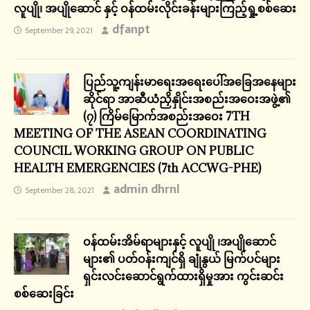
လူပျို၊ အပျိုဆောင် နှင့် ဝန်ထမ်းလိုင်းခန်းများကြည့်ရှု့စစ်ဆေး
dfanpt
September 29, 2021
ပြည်သူ့ကျန်းမာရေးအရေးပေါ်အခြေအနေများ
ဆိုင်ရာ အာဆီယံညှိနှိုင်းအစည်းအဝေးအဖွဲ့၏
(၇) ကြိမ်မြောက်အစည်းအဝေး 7TH
MEETING OF THE ASEAN COORDINATING
COUNCIL WORKING GROUP ON PUBLIC
HEALTH EMERGENCIES (7th ACCWG-PHE)
admin dhrnl
September 28, 2021
ဝန်ထမ်းအိမ်ရာများနှင့် လူပျို ၊အပျိုဆောင်
များ၏ ပတ်ဝန်းကျင်ရှိ ချုံနွယ် မြက်ပင်များ
ရှင်းလင်းဆောင်ရွက်ထားရှိမှုအား ကွင်းဆင်း
စစ်ဆေးခြင်း