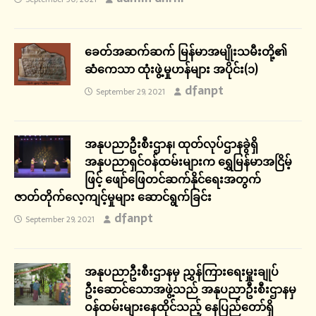
ခေတ်အဆက်ဆက် မြန်မာအမျိုးသမီးတို့၏
ဆံကေသာ ထုံးဖွဲ့မှုဟန်များ အပိုင်း(၁)
dfanpt
September 29, 2021
အနုပညာဦးစီးဌာန၊ ထုတ်လုပ်ဌာနခွဲရှိ
အနုပညာရှင်ဝန်ထမ်းများက ရွှေမြန်မာအငြိမ့်
ဖြင့် ဖျော်ဖြေတင်ဆက်နိုင်ရေးအတွက်
ဇာတ်တိုက်လေ့ကျင့်မှုများ ဆောင်ရွက်ခြင်း
dfanpt
September 29, 2021
အနုပညာဦးစီးဌာနမှ ညွှန်ကြားရေးမှူးချုပ်
ဦးဆောင်သောအဖွဲ့သည် အနုပညာဦးစီးဌာနမှ
ဝန်ထမ်းများနေထိုင်သည့် နေပြည်တော်ရှိ