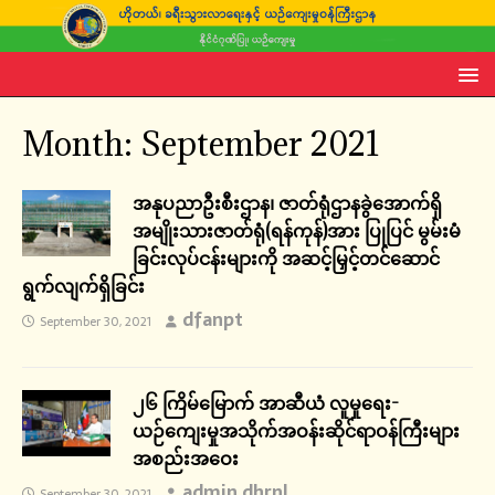
Month:
September 2021
အနုပညာဦးစီးဌာန၊ ဇာတ်ရုံဌာနခွဲအောက်ရှိ
အမျိုးသားဇာတ်ရုံ(ရန်ကုန်)အား ပြုပြင် မွမ်းမံ
ခြင်းလုပ်ငန်းများကို အဆင့်မြှင့်တင်ဆောင်
ရွက်လျက်ရှိခြင်း
dfanpt
September 30, 2021
၂၆ ကြိမ်မြောက် အာဆီယံ လူမှုရေး-
ယဉ်ကျေးမှုအသိုက်အဝန်းဆိုင်ရာဝန်ကြီးများ
အစည်းအဝေး
admin dhrnl
September 30, 2021