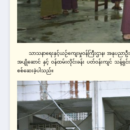
သာသနာရေးနှင့်ယဉ်ကျေးမှုဝန်ကြီးဌာန၊ အနုပညာဦးစီ
အပျိုဆောင် နှင့် ဝန်ထမ်းလိုင်းခန်း ပတ်ဝန်းကျင် သန့်ရှ
စစ်ဆေးခဲ့ပါသည်။