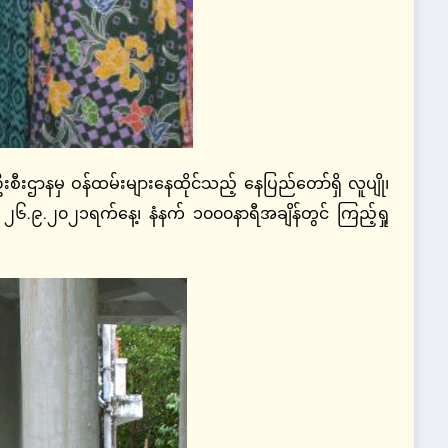
းဌာနမှ ဝန်ထမ်းများနေထိုင်သည့် နေပြည်တော်ရှိ လူပျို၊
ကို ၂၆.၉.၂၀၂၁ရက်နေ့၊ နံနက် ၁၀၀၀နာရီအချိန်တွင် ကြည့်ရှု