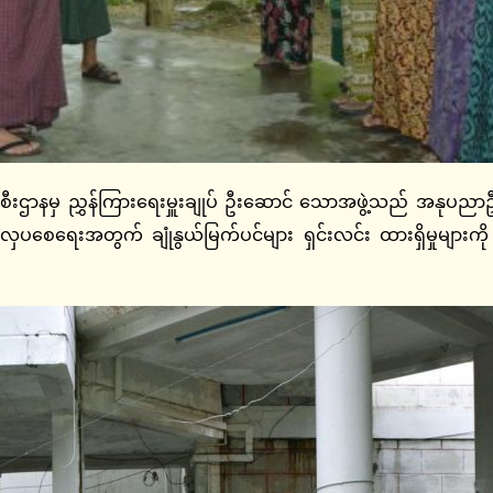
းဌာနမှ ညွှန်ကြားရေးမှူးချုပ် ဦးဆောင် သောအဖွဲ့သည် အနုပညာဦးစီ
င်းလှပစေရေးအတွက် ချုံနွယ်မြက်ပင်များ ရှင်းလင်း ထားရှိမှုများ