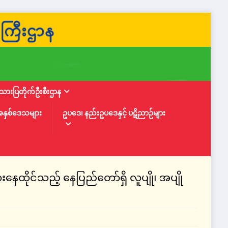
ားပြတိုက်ဦးစီးဌာန
အနှစ်ဒေသများ
ဥပဒေ၊ နည်းဥပဒေနှင့် ပဋိညာဉ်များ
ေထိုင်သည့် နေပြည်တော်ရှိ လူပျို၊ အပျို