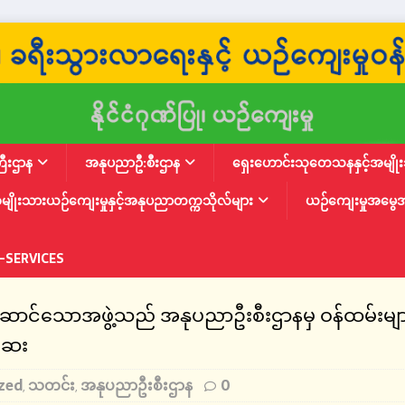
ြီးဌာန
အနုပညာဦ:စီးဌာန
ရှေးဟောင်းသုတေသနနှင့်အမျိုးသ
မျိုးသားယဉ်ကျေးမှုနှင့်အနုပညာတက္ကသိုလ်များ
ယဉ်ကျေးမှုအမွေ
-SERVICES
းဆောင်သောအဖွဲ့သည် အနုပညာဦးစီးဌာနမှ ဝန်ထမ်းများန
်ဆေး
zed
သတင်း
အနုပညာဦးစီးဌာန
0
,
,