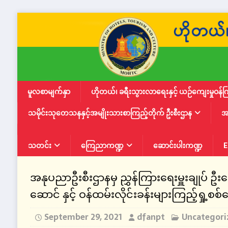
မူလစာမျက်နှာ
ဟိုတယ်၊ ခရီးသွားလာရေးနှင့် ယဉ်ကျေးမှုဝန်က
သမိုင်းသုတေသနနှင့်အမျိုးသားစာကြည့်တိုက် ဦးစီးဌာန
အ
သတင်း
ကြေညာကဏ္ဍ
ဆောင်းပါးကဏ္ဍ
E
အနုပညာဦးစီးဌာနမှ ညွှန်ကြားရေးမှူးချုပ် ဦ
ဆောင် နှင့် ဝန်ထမ်းလိုင်းခန်းများကြည့်ရှု့စစ
September 29, 2021
dfanpt
Uncategori